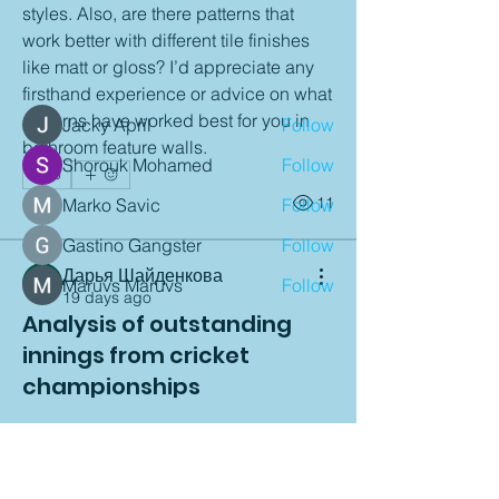
styles. Also, are there patterns that 
Read more
work better with different tile finishes 
like matt or gloss? I’d appreciate any 
Members
firsthand experience or advice on what 
patterns have worked best for you in 
Jacky April
Follow
bathroom feature walls.
Shorouk Mohamed
Follow
0
1
11
Marko Savic
Follow
Gastino Gangster
Follow
Дарья Шайденкова
Maruvs Maruvs
Follow
19 days ago
See All Members (95)
Analysis of outstanding
innings from cricket
championships
I need your help analyzing outstanding 
innings from major cricket 
Contact Details
championships. Important tournaments 
have produced many incredible 