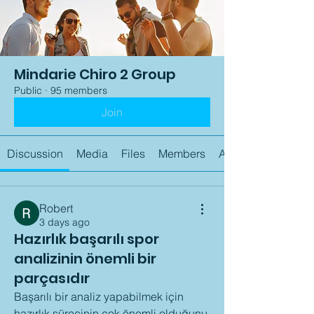
Mindarie Chiro 2 Group
Public
·
95 members
Join
Discussion
Media
Files
Members
About
Robert
3 days ago
Hazırlık başarılı spor
analizinin önemli bir
parçasıdır
Başarılı bir analiz yapabilmek için 
hazırlık sürecinin çok önemli olduğunu 