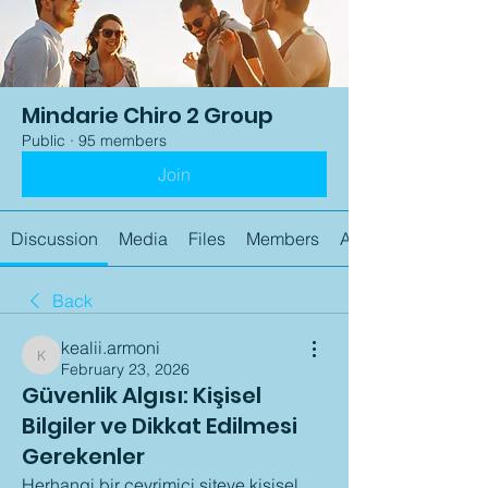
Mindarie Chiro 2 Group
Public
·
95 members
Join
Discussion
Media
Files
Members
About
Back
kealii.armoni
kealii.armoni
February 23, 2026
Güvenlik Algısı: Kişisel
Bilgiler ve Dikkat Edilmesi
Gerekenler
Herhangi bir çevrimiçi siteye kişisel 