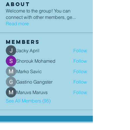
About
Welcome to the group! You can
connect with other members, ge
...
Read more
Members
Jacky April
Follow
Shorouk Mohamed
Follow
Marko Savic
Follow
Gastino Gangster
Follow
Maruvs Maruvs
Follow
See All Members (95)